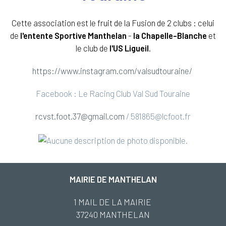
Cette association est le fruit de la Fusion de 2 clubs : celui
de
l'entente Sportive Manthelan
-
la Chapelle-Blanche
et
le club de
l'US Ligueil
.
https://www.instagram.com/valsudtouraine/
Facebook : Le Racing Club Val Sud Touraine
rcvst.foot.37@gmail.com
/ 581865@lcfoot.fr
MAIRIE DE MANTHELAN
1 MAIL DE LA MAIRIE
37240 MANTHELAN